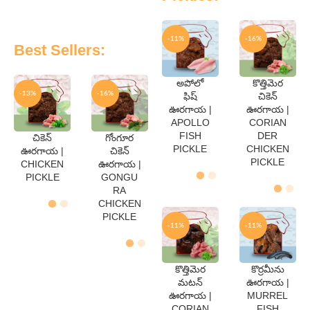
-11%
-16%
Best Sellers:
అపోలో
కొత్తిమెర
QTY
QTY
-13%
-16%
ఫిష్
చికెన్
250
250
ఊరగాయ |
ఊరగాయ |
Gms
Gms
APOLLO
CORIAN
500
500
Gms
Gms
FISH
DER
చికెన్
గోంగూర
QTY
QTY
PICKLE
CHICKEN
ఊరగాయ |
చికెన్
250
250
PICKLE
CHICKEN
ఊరగాయ |
Gms
Gms
PICKLE
GONGU
500
500
Gms
Gms
RA
CHICKEN
PICKLE
-11%
-11%
కొత్తిమెర
కొర్రమీను
QTY
QTY
మటన్
ఊరగాయ |
250
250
ఊరగాయ |
MURREL
Gms
Gms
CORIAN
FISH
500
500