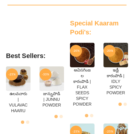
Special Kaaram
Podi's:
-20%
-20%
Best Sellers:
అవిసగింజ
ఇడ్లీ
QTY
QTY
-25%
-33%
ల
కారంపొడి |
250
250
కారంపొడి |
IDLY
Gms
Gms
FLAX
SPICY
500
500
Gms
Gms
SEEDS
POWDER
ఉలవచారు
జున్నుపొడి
QTY
QTY
SPICY
|
| JUNNU
250
250
POWDER
VULAVAC
POWDER
Gms
Gms
HAARU
500
500
Gms
Gms
-25%
-25%