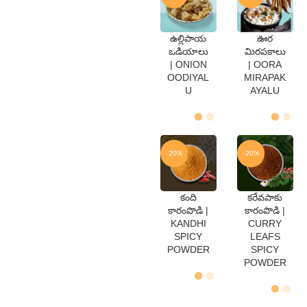
ఉల్లిపాయ
ఊర
QTY
QTY
ఒడియాలు
మిరపకాలు
250
250
| ONION
| OORA
Gms
Gms
OODIYAL
MIRAPAK
500
500
Gms
Gms
U
AYALU
-20%
-20%
కంది
కరేవపాకు
QTY
QTY
కారంపొడి |
కారంపొడి |
250
250
KANDHI
CURRY
Gms
Gms
SPICY
LEAFS
500
500
Gms
Gms
POWDER
SPICY
POWDER