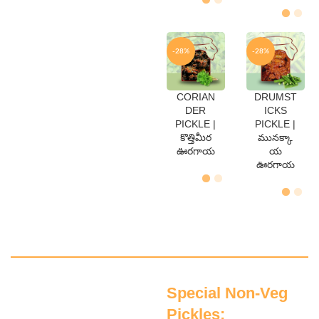
-28%
-28%
CORIAN
DRUMST
QTY
QTY
DER
ICKS
250
250
PICKLE |
PICKLE |
Gms
Gms
కొత్తిమీర
మునక్కా
500
500
Gms
Gms
ఊరగాయ
య
ఊరగాయ
Veg Pickles >>
Order Now
Special Non-Veg
Pickles: