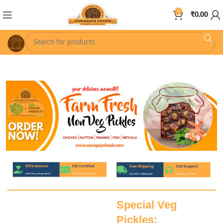
0
₹
0.00
Special Veg
Pickles: