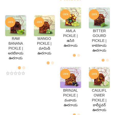
-28%
-28%
-28%
-28%
AMLA
BITTER
QTY
QTY
PICKLE |
GOURD
RAW
MANGO
250
250
ఉసిరి
PICKLE |
QTY
QTY
Gms
Gms
BANANA
PICKLE |
ఊరగాయ
కాకరకాయ
500
500
250
250
PICKLE |
మామిడి
Gms
Gms
ఊరగాయ
Gms
Gms
అరటికాయ
ఊరగాయ
500
500
Gms
Gms
ఊరగాయ
-28%
-28%
BRINJAL
CAULIFL
QTY
QTY
PICKLE |
OWER
250
250
వంకాయ
PICKLE |
Gms
Gms
ఊరగాయ
కాలీఫ్లవర్
500
500
Gms
Gms
ఊరగాయ