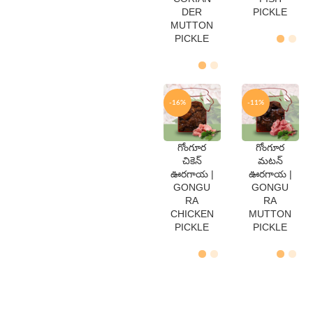
Gms
Gms
DER
PICKLE
MUTTON
PICKLE
-16%
-11%
గోంగూర
గోంగూర
QTY
QTY
చికెన్
మటన్
250
250
ఊరగాయ |
ఊరగాయ |
Gms
Gms
GONGU
GONGU
500
500
Gms
Gms
RA
RA
CHICKEN
MUTTON
PICKLE
PICKLE
Non-Veg Pickles
>> Order Now