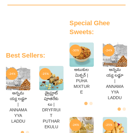
Special Ghee
Sweets:
-30%
-24%
Best Sellers:
అటుకుల
అన్నమ
QTY
QTY
-24%
-25%
మిక్చర్ |
య్య లడ్డూ
250
250
PUHA
|
Gms
Gms
MIXTUR
ANNAMA
500
500
Gms
Gms
E
YYA
అన్నమ
డ్రైఫ్రూట్
QTY
QTY
LADDU
య్య లడ్డూ
పూతరేకు
250
250
|
లు |
Gms
Gms
ANNAMA
DRYFRUI
500
500
Gms
Gms
YYA
T
LADDU
PUTHAR
-24%
-25%
EKULU