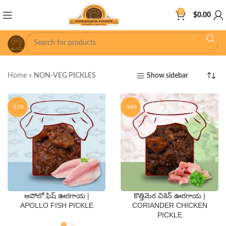
0
$
0.00
Home
»
NON-VEG PICKLES
Show sidebar
-11%
-16%
అపోలో ఫిష్ ఊరగాయ |
కొత్తిమెర చికెన్ ఊరగాయ |
QTY
QTY
APOLLO FISH PICKLE
CORIANDER CHICKEN
PICKLE
250 Gms
500 Gms
250 Gms
500 Gms