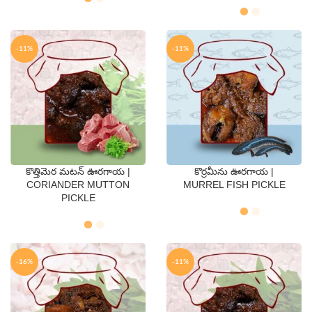
-11%
-11%
కొత్తిమెర మటన్ ఊరగాయ |
కొర్రమీను ఊరగాయ |
QTY
QTY
CORIANDER MUTTON
MURREL FISH PICKLE
PICKLE
250 Gms
500 Gms
250 Gms
500 Gms
-16%
-11%