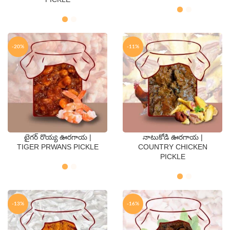
-20%
-11%
టైగర్ రొయ్య ఊరగాయ |
నాటుకోడి ఊరగాయ |
QTY
QTY
TIGER PRWANS PICKLE
COUNTRY CHICKEN
PICKLE
250 Gms
500 Gms
250 Gms
500 Gms
-13%
-16%