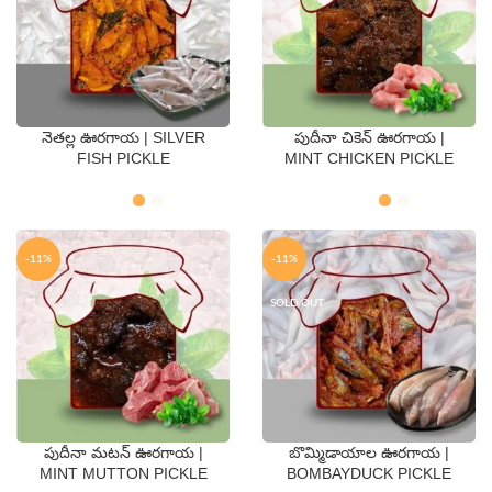
నెతల్ల ఊరగాయ | SILVER
పుదీనా చికెన్ ఊరగాయ |
QTY
QTY
FISH PICKLE
MINT CHICKEN PICKLE
250 Gms
500 Gms
250 Gms
500 Gms
-11%
-11%
SOLD OUT
పుదీనా మటన్ ఊరగాయ |
బొమ్మిడాయాల ఊరగాయ |
QTY
QTY
MINT MUTTON PICKLE
BOMBAYDUCK PICKLE