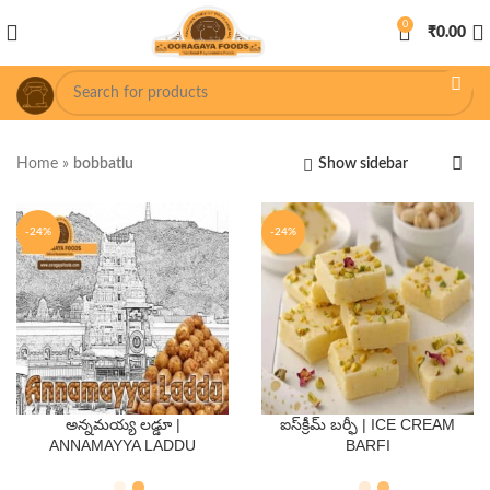
0
₹
0.00
Home
»
bobbatlu
Show sidebar
-24%
-24%
అన్నమయ్య లడ్డూ |
ఐస్‌క్రీమ్ బర్ఫీ | ICE CREAM
QTY
QTY
ANNAMAYYA LADDU
BARFI
250 Gms
500 Gms
250 Gms
500 Gms