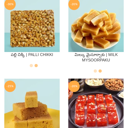
-30%
-20%
పల్లి చిక్కి | PALLI CHIKKI
మిల్కు మైసూర్పాకు | MILK
QTY
QTY
MYSOORPAKU
250 Gms
500 Gms
250 Gms
500 Gms
-25%
-20%