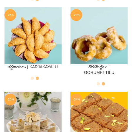
-25%
-20%
కర్జకాయలు | KARJAKAYALU
గోరుమెట్టిలు |
QTY
QTY
GORUMETTILU
250 Gms
500 Gms
250 Gms
500 Gms
-20%
-24%