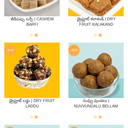
జీడిపప్పు బర్ఫీ | CASHEW
డ్రైఫ్రూట్ కలాకండ్ | DRY
QTY
QTY
BARFI
FRUIT KALAKAND
250 Gms
500 Gms
250 Gms
500 Gms
-20%
-20%
డ్రైఫ్రూట్ లడ్డు | DRY FRUIT
నువ్వు వుండలు |
QTY
QTY
LADDU
NUVVUNDALU BELLAM
250 Gms
500 Gms
250 Gms
500 Gms