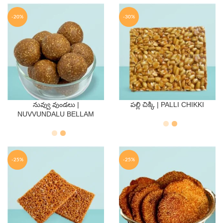
-20%
-30%
నువ్వు వుండలు |
పల్లి చిక్కి | PALLI CHIKKI
QTY
QTY
NUVVUNDALU BELLAM
250 Gms
500 Gms
250 Gms
500 Gms
-25%
-25%