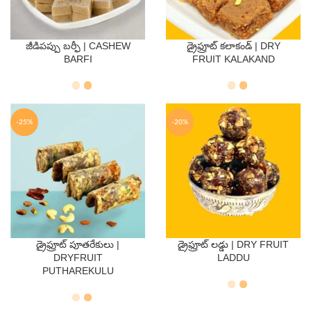
జీడిపప్పు బర్ఫీ | CASHEW
డ్రైఫ్రూట్ కలాకండ్ | DRY
QTY
QTY
BARFI
FRUIT KALAKAND
250 Gms
500 Gms
250 Gms
500 Gms
-25%
-20%
డ్రైఫ్రూట్ పూతరేకులు |
డ్రైఫ్రూట్ లడ్డు | DRY FRUIT
QTY
QTY
DRYFRUIT
LADDU
PUTHAREKULU
250 Gms
500 Gms
250 Gms
500 Gms