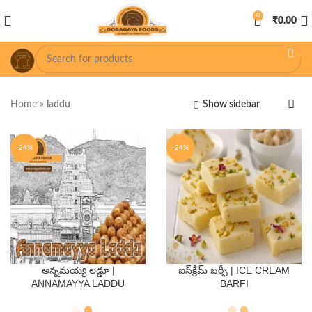
0
₹
0.00
Home
»
laddu
Show sidebar
-24%
-24%
అన్నమయ్య లడ్డూ |
ఐస్‌క్రీమ్ బర్ఫీ | ICE CREAM
QTY
QTY
ANNAMAYYA LADDU
BARFI
250 Gms
500 Gms
250 Gms
500 Gms