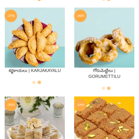
-25%
-20%
కర్జకాయలు | KARJAKAYALU
గోరుమెట్టిలు |
QTY
QTY
GORUMETTILU
250 Gms
500 Gms
250 Gms
500 Gms
-20%
-24%