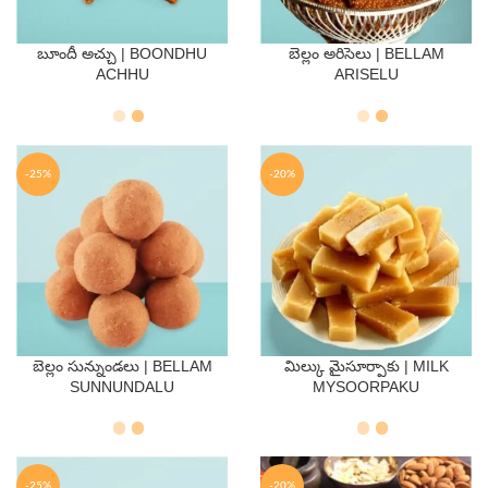
బూందీ అచ్చు | BOONDHU
బెల్లం అరిసెలు | BELLAM
QTY
QTY
ACHHU
ARISELU
250 Gms
500 Gms
250 Gms
500 Gms
-25%
-20%
బెల్లం సున్నుండలు | BELLAM
మిల్కు మైసూర్పాకు | MILK
QTY
QTY
SUNNUNDALU
MYSOORPAKU
250 Gms
500 Gms
250 Gms
500 Gms
-25%
-20%