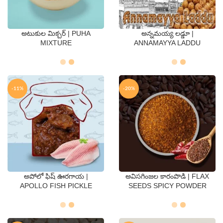
అటుకుల మిక్చర్ | PUHA
అన్నమయ్య లడ్డూ |
QTY
QTY
MIXTURE
ANNAMAYYA LADDU
250 Gms
500 Gms
250 Gms
500 Gms
-11%
-20%
అపోలో ఫిష్ ఊరగాయ |
అవిసగింజల కారంపొడి | FLAX
QTY
QTY
APOLLO FISH PICKLE
SEEDS SPICY POWDER
250 Gms
500 Gms
250 Gms
500 Gms