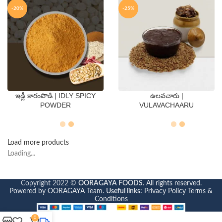
-20%
-25%
ఇడ్లీ కారంపొడి | IDLY SPICY
ఉలవచారు |
QTY
QTY
POWDER
VULAVACHAARU
250 Gms
500 Gms
250 Gms
500 Gms
Load more products
Loading...
Copyright 2022 ©
OORAGAYA FOODS
. All rights reserved.
Powered by OORAGAYA Team.
Useful links:
Privacy Policy
Terms &
Conditions
0