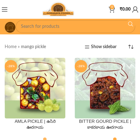
0
₹
0.00
Home
»
mango pickle
Show sidebar
-28%
-28%
AMLA PICKLE | ఉసిరి
BITTER GOURD PICKLE |
QTY
QTY
ఊరగాయ
కాకరకాయ ఊరగాయ
250 Gms
500 Gms
250 Gms
500 Gms