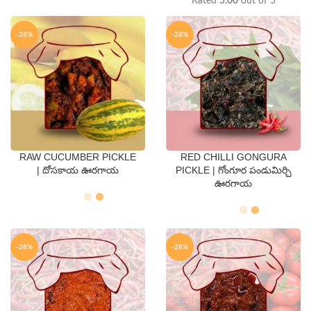
Rated
5.00
out of 5
-28%
-28%
RAW CUCUMBER PICKLE
RED CHILLI GONGURA
QTY
QTY
| దోసకాయ ఊరగాయ
PICKLE | గోంగూర పండుమిర్చి
ఊరగాయ
250 Gms
500 Gms
250 Gms
500 Gms
-28%
-28%