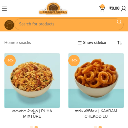
0
₹
0.00
Home
»
snacks
Show sidebar
-30%
-30%
అటుకుల మిక్చర్ | PUHA
కారం చకోడీలు | KAARAM
QTY
QTY
MIXTURE
CHEKODILU
250 Gms
500 Gms
250 Gms
500 Gms