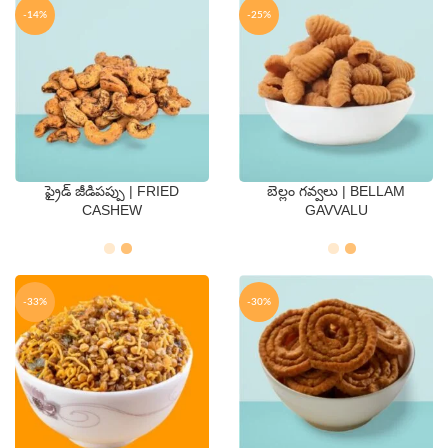
-14%
-25%
ఫ్రైడ్ జీడిపప్పు | FRIED
బెల్లం గవ్వలు | BELLAM
QTY
QTY
CASHEW
GAVVALU
250 Gms
500 Gms
250 Gms
500 Gms
-33%
-30%