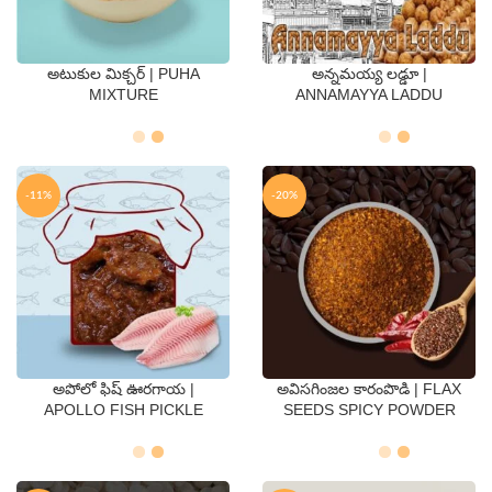
అటుకుల మిక్చర్ | PUHA
అన్నమయ్య లడ్డూ |
QTY
QTY
MIXTURE
ANNAMAYYA LADDU
250 Gms
500 Gms
250 Gms
500 Gms
-11%
-20%
అపోలో ఫిష్ ఊరగాయ |
అవిసగింజల కారంపొడి | FLAX
QTY
QTY
APOLLO FISH PICKLE
SEEDS SPICY POWDER
250 Gms
500 Gms
250 Gms
500 Gms