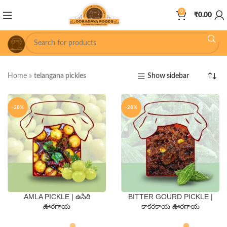
0
₹
0.00
Home
»
telangana pickles
Show sidebar
-28%
-28%
AMLA PICKLE | ఉసిరి
BITTER GOURD PICKLE |
QTY
QTY
ఊరగాయ
కాకరకాయ ఊరగాయ
250 Gms
500 Gms
250 Gms
500 Gms