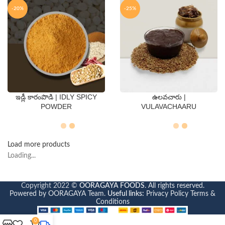
-20%
-25%
ఇడ్లీ కారంపొడి | IDLY SPICY
ఉలవచారు |
QTY
QTY
POWDER
VULAVACHAARU
250 Gms
500 Gms
250 Gms
500 Gms
Load more products
Loading...
Copyright 2022 ©
OORAGAYA FOODS
. All rights reserved.
Powered by OORAGAYA Team.
Useful links:
Privacy Policy
Terms &
Conditions
0