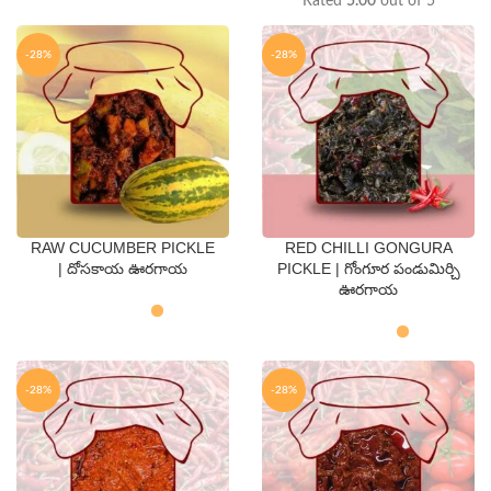
Rated
5.00
out of 5
-28%
-28%
RAW CUCUMBER PICKLE
RED CHILLI GONGURA
QTY
QTY
| దోసకాయ ఊరగాయ
PICKLE | గోంగూర పండుమిర్చి
ఊరగాయ
250 Gms
500 Gms
250 Gms
500 Gms
-28%
-28%