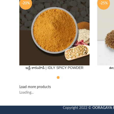
-20%
-25%
ఇడ్లీ కారంపొడి | IDLY SPICY POWDER
ఉల
QTY
250 Gms
500 Gms
250 Gm
Load more products
Loading...
Copyright 2022 ©
OORAGAYA 