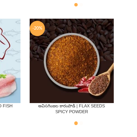
250 Gms
500 Gms
-20%
O FISH
అవిసగింజల కారంపొడి | FLAX SEEDS
QTY
SPICY POWDER
250 Gms
500 Gms