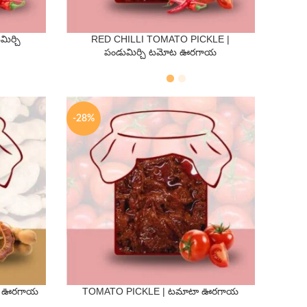
ిర్చి
RED CHILLI TOMATO PICKLE |
QTY
పండుమిర్చి టమోట ఊరగాయ
250 Gms
500 Gms
-28%
య ఊరగాయ
TOMATO PICKLE | టమాటా ఊరగాయ
QTY