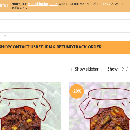
Hurry, our
Free Shipping Offer
won't last forever! Min.Shop
₹899
& within
 0751
India Only!
SHOP
CONTACT US
RETURN & REFUND
TRACK ORDER
Show sidebar
Show
9
-28%