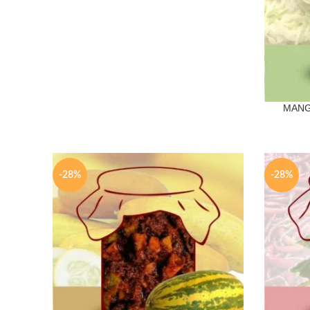
MANG
250 Gm
-28%
-28%