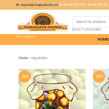
✉ :
support@ooragayafoods.com
✆ +91 630 123 0751
✆
+91 903 231
SELECT CATEGORY
All Categories
HOME
Home
»
veg pickles
-28%
-28%