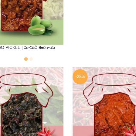
O PICKLE | మామిడి ఊరగాయ
QTY
s
500 Gms
-28%