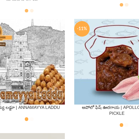
s
500 Gms
250 Gms
500 Gms
-11%
్య లడ్డూ | ANNAMAYYA LADDU
అపోలో ఫిష్ ఊరగాయ | APOLL
QTY
QTY
PICKLE
s
500 Gms
250 Gms
500 Gms