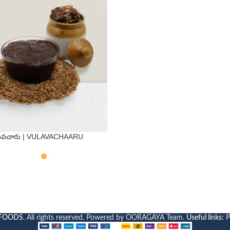
వచారు | VULAVACHAARU
QTY
s
500 Gms
FOODS
. All rights reserved. Powered by OORAGAYA Team.
Useful links:
P