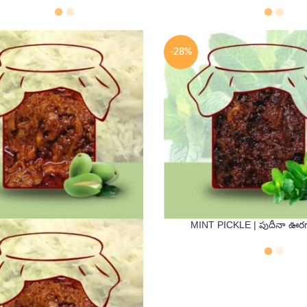
-28%
MINT PICKLE | పుదీనా ఊ
QTY
250 Gms
500 Gms