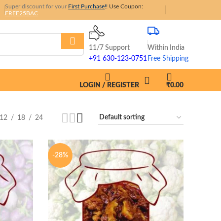
Super discount for your
First
Purchase
!!
Use Coupon:
FREE25BAC
11/7 Support
Within India
+91 630-123-0751
Free Shipping
LOGIN / REGISTER
₹
0.00
12
18
24
-28%