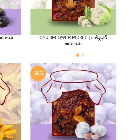
 ఊరగాయ
CAULIFLOWER PICKLE | కాలీఫ్లవర్
QTY
ఊరగాయ
250 Gms
500 Gms
-28%