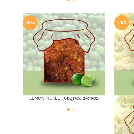
-40%
-28%
LEMON PICKLE | నిమ్మకాయ ఊరగాయ
QTY
250 Gms
500 Gms