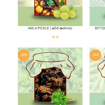
AMLA PICKLE | ఉసిరి ఊరగాయ
BITTE
QTY
250 Gms
500 Gms
250 Gm
-28%
-28%