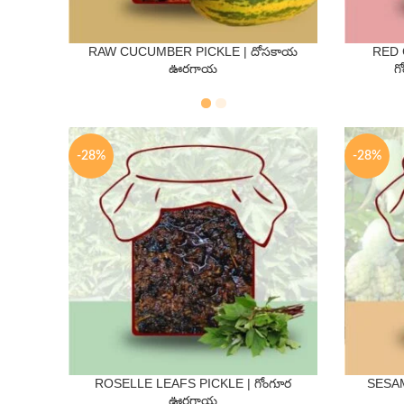
RAW CUCUMBER PICKLE | దోసకాయ
RED 
QTY
ఊరగాయ
గ
250 Gms
500 Gms
250 Gm
-28%
-28%
ROSELLE LEAFS PICKLE | గోంగూర
SESAM
QTY
ఊరగాయ